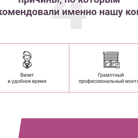
4
комендовали именно нашу к
Визит
Грамотный
в удобное время
профессиональный монт