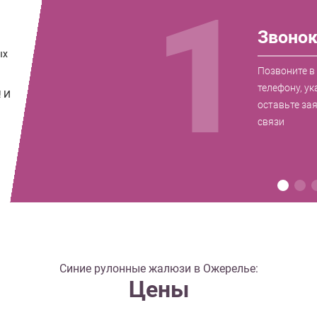
1
Звоно
ых
Позвоните в
телефону, ук
! И
оставьте за
связи
Синие рулонные жалюзи в Ожерелье:
Цены